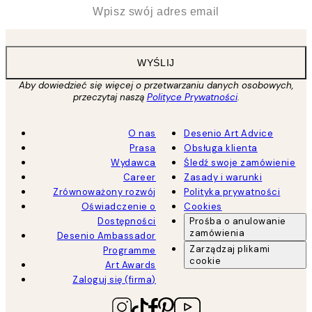
*
Email
WYŚLIJ
Aby dowiedzieć się więcej o przetwarzaniu danych osobowych,
przeczytaj naszą
Polityce Prywatności
.
O nas
Desenio Art Advice
Prasa
Obsługa klienta
Wydawca
Śledź swoje zamówienie
Career
Zasady i warunki
Zrównoważony rozwój
Polityka prywatności
Oświadczenie o
Cookies
Dostępności
Prośba o anulowanie
zamówienia
Desenio Ambassador
Zarządzaj plikami
Programme
cookie
Art Awards
Zaloguj się (firma)