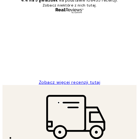
4.4 na 5 gwiazdek
Na podstawie 108435 recenzji.
Zobacz niektóre z nich tutaj.
Zweryfikowany kupujący
Opinie
klientów
Excellent quality at a nice price
20 kwi
Magdalena B
Zobacz więcej recenzji tutaj