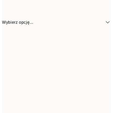
Wybierz opcję...
7
50x70 cm
15