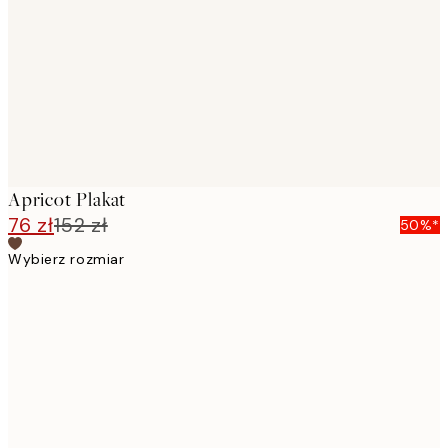
images
Apricot Plakat
76 zł
152 zł
50%*
Wybierz rozmiar