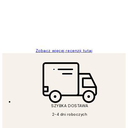
klientów
Excellent quality at a nice price
20 kwi
Magdalena B
Zobacz więcej recenzji tutaj
SZYBKA DOSTAWA
2-4 dni roboczych