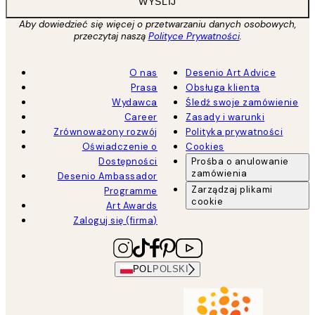
WYŚLIJ
Aby dowiedzieć się więcej o przetwarzaniu danych osobowych,
przeczytaj naszą
Polityce Prywatności
.
O nas
Desenio Art Advice
Prasa
Obsługa klienta
Wydawca
Śledź swoje zamówienie
Career
Zasady i warunki
Zrównoważony rozwój
Polityka prywatności
Oświadczenie o
Cookies
Dostępności
Prośba o anulowanie
zamówienia
Desenio Ambassador
Zarządzaj plikami
Programme
cookie
Art Awards
Zaloguj się (firma)
POL
POLSKI