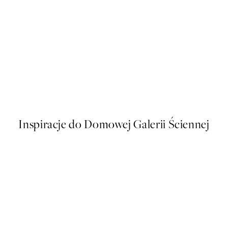
50%*
Plakatów
Polka Dotted Dream Plakat
Od 48,50 zł
97 zł
Inspiracje do Domowej Galerii Ściennej