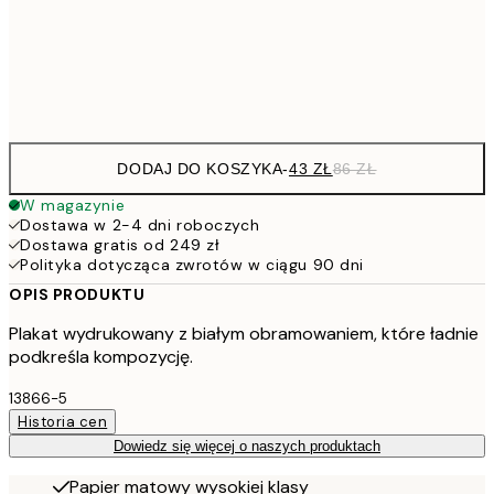
15
Frame
options
DODAJ DO KOSZYKA
-
43 ZŁ
86 ZŁ
W magazynie
Dostawa w 2-4 dni roboczych
Dostawa gratis od 249 zł
Polityka dotycząca zwrotów w ciągu 90 dni
OPIS PRODUKTU
Plakat wydrukowany z białym obramowaniem, które ładnie
podkreśla kompozycję.
13866-5
Historia cen
Dowiedz się więcej o naszych produktach
Papier matowy wysokiej klasy