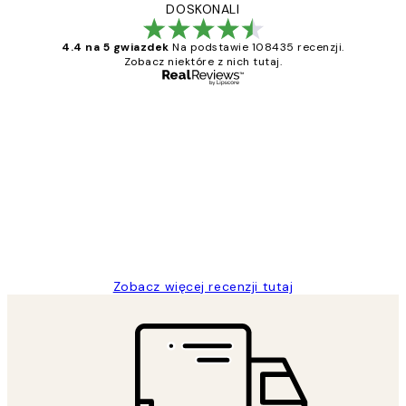
DOSKONALI
4.4 na 5 gwiazdek
Na podstawie 108435 recenzji.
Zobacz niektóre z nich tutaj.
Zweryfikowany kupujący
Opinie
klientów
Excellent quality at a nice price
20 kwi
Magdalena B
Zobacz więcej recenzji tutaj