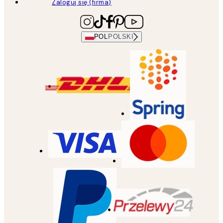
Zaloguj się (firma)
POL
POLSKI