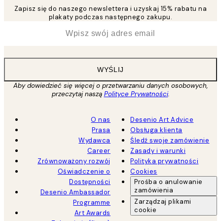
Zapisz się do naszego newslettera i uzyskaj 15% rabatu na
plakaty podczas następnego zakupu.
*
Email
WYŚLIJ
Aby dowiedzieć się więcej o przetwarzaniu danych osobowych,
przeczytaj naszą
Polityce Prywatności
.
O nas
Desenio Art Advice
Prasa
Obsługa klienta
Wydawca
Śledź swoje zamówienie
Career
Zasady i warunki
Zrównoważony rozwój
Polityka prywatności
Oświadczenie o
Cookies
Dostępności
Prośba o anulowanie
zamówienia
Desenio Ambassador
Zarządzaj plikami
Programme
cookie
Art Awards