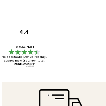
4.4
Opinie
klientów
Excellent quality a
DOSKONALI
Na podstawie 108435 recenzji.
Zobacz niektóre z nich tutaj.
20 kwi
Magdalena B