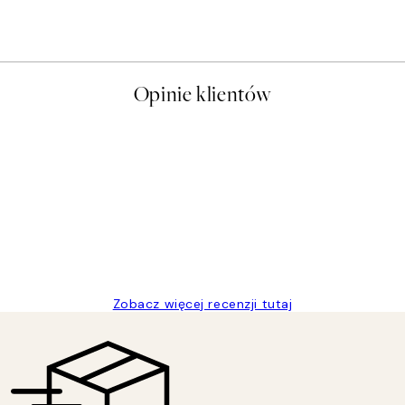
Od 26,98 zł
53,95 zł
Opinie klientów
t a nice price
Zobacz więcej recenzji tutaj