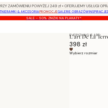
Y ZAMÓWIENIU POWYŻEJ 249 zł • OFERUJEMY USŁUGI OPR
TNIE
RAMKI & AKCESORIA
PROMOCJE
GALERIE OBRAZÓW
INSPIRACJE
SALE - 50% ZNIŻKI NA PLAKATY*
EVERYTHING IS ART
L'art De La Ter
398 zł
Wybierz rozmiar