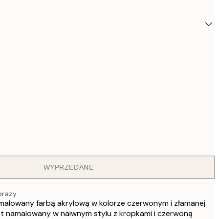
WYPRZEDANE
39
brazy
malowany farbą akrylową w kolorze czerwonym i złamanej
iat namalowany w naiwnym stylu z kropkami i czerwoną