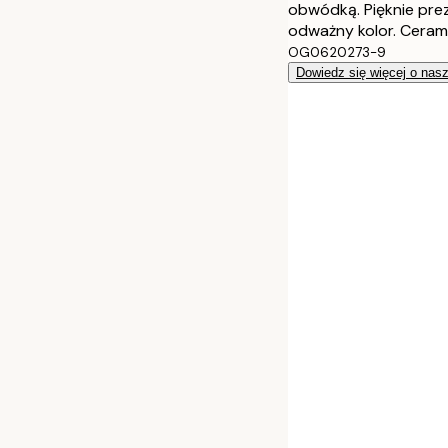
obwódką. Pięknie prez
odważny kolor. Cerami
OG0620273-9
Dowiedz się więcej o nas