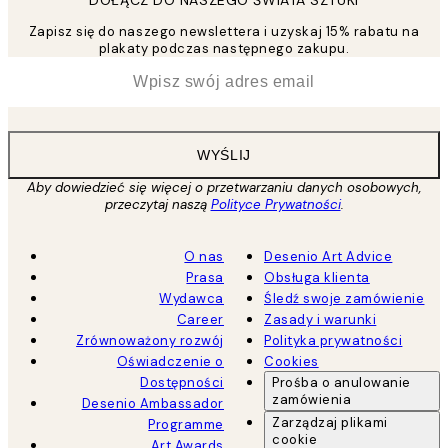
Zapisz się do naszego newslettera i uzyskaj 15% rabatu na
plakaty podczas następnego zakupu.
*
Email
WYŚLIJ
Aby dowiedzieć się więcej o przetwarzaniu danych osobowych,
przeczytaj naszą
Polityce Prywatności
.
O nas
Desenio Art Advice
Prasa
Obsługa klienta
Wydawca
Śledź swoje zamówienie
Career
Zasady i warunki
Zrównoważony rozwój
Polityka prywatności
Oświadczenie o
Cookies
Dostępności
Prośba o anulowanie
zamówienia
Desenio Ambassador
Zarządzaj plikami
Programme
cookie
Art Awards