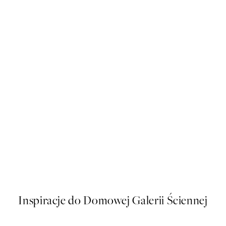
50%*
Henri-Edmond Cross - Pines Along the Shore Square Plakat
Painted Rainbows Plakat
Od 16 zł
32 zł
Inspiracje do Domowej Galerii Ściennej