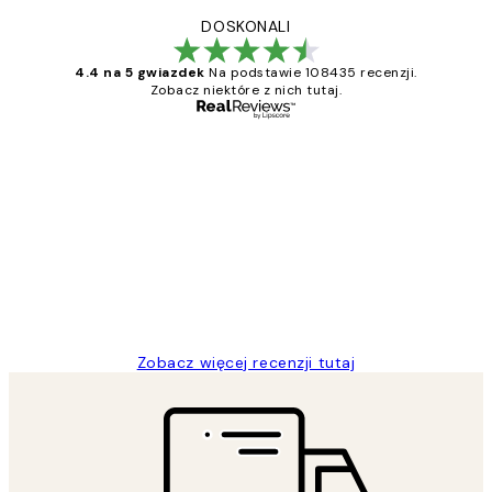
DOSKONALI
4.4 na 5 gwiazdek
Na podstawie 108435 recenzji.
Zobacz niektóre z nich tutaj.
Zweryfikowany kupujący
Opinie
klientów
Excellent quality at a nice price
20 kwi
Magdalena B
Zobacz więcej recenzji tutaj