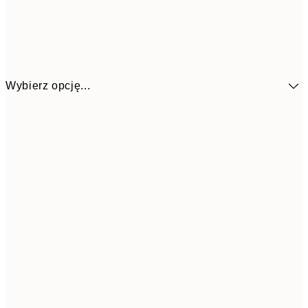
Wybierz opcję...
25,8
30x40 cm