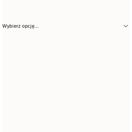
Wybierz opcję...
7
50x70 cm
15