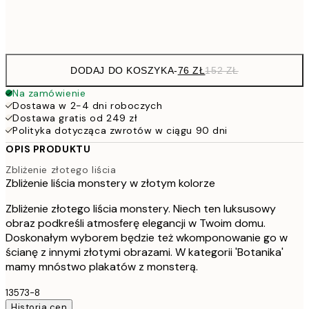
Frame
options
DODAJ DO KOSZYKA
-
76 ZŁ
152 ZŁ
Na zamówienie
Dostawa w 2-4 dni roboczych
Dostawa gratis od 249 zł
Polityka dotycząca zwrotów w ciągu 90 dni
OPIS PRODUKTU
Zbliżenie złotego liścia
Zbliżenie liścia monstery w złotym kolorze
Zbliżenie złotego liścia monstery. Niech ten luksusowy
obraz podkreśli atmosferę elegancji w Twoim domu.
Doskonałym wyborem będzie też wkomponowanie go w
ścianę z innymi złotymi obrazami. W kategorii 'Botanika'
mamy mnóstwo plakatów z monsterą.
13573-8
Historia cen