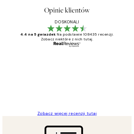
Opinie klientów
DOSKONALI
4.4 na 5 gwiazdek
Na podstawie 108435 recenzji.
Zobacz niektóre z nich tutaj.
Zweryfikowany kupujący
Opinie
klientów
Excellent quality at a nice price
20 kwi
Magdalena B
Zobacz więcej recenzji tutaj