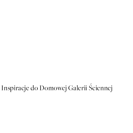
50%*
More Pyjama Less Drama Pl
Od 16 zł
32 zł
Inspiracje do Domowej Galerii Ściennej