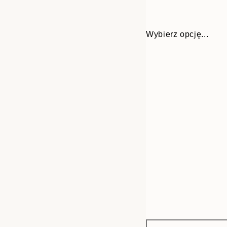
Wybierz opcję...
Frame
30x40 cm
options
50x70 cm