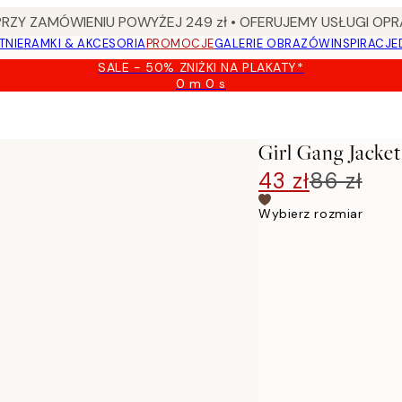
Y ZAMÓWIENIU POWYŻEJ 249 zł • OFERUJEMY USŁUGI OPR
TNIE
RAMKI & AKCESORIA
PROMOCJE
GALERIE OBRAZÓW
INSPIRACJE
SALE - 50% ZNIŻKI NA PLAKATY*
0 m
0 s
Ważny
do:
2026-
08-
Girl Gang Jacket
09
43 zł
86 zł
Wybierz rozmiar