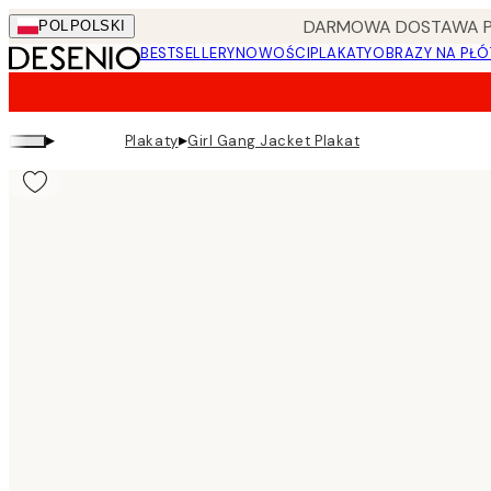
Skip
DARMOWA DOSTAWA PRZ
POL
POLSKI
to
BESTSELLERY
NOWOŚCI
PLAKATY
OBRAZY NA PŁÓ
main
content.
▸
▸
Plakaty
Girl Gang Jacket Plakat