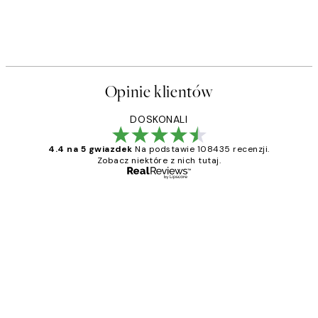
Opinie klientów
DOSKONALI
4.4 na 5 gwiazdek
Na podstawie 108435 recenzji.
Zobacz niektóre z nich tutaj.
Zweryfikowany kupujący
Opinie
klientów
Excellent quality at a nice price
20 kwi
Magdalena B