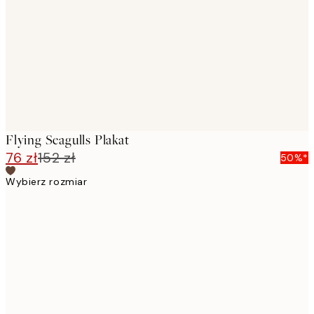
images
Flying Seagulls Plakat
76 zł
152 zł
50%*
Wybierz rozmiar