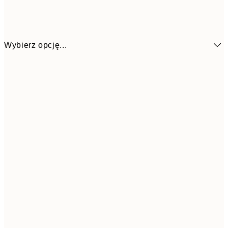
Wybierz opcję...
7
50x70 cm
15