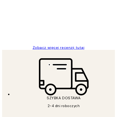
Opinie
klientów
Excellent quality at a nice price
20 kwi
Magdalena B
Zobacz więcej recenzji tutaj
SZYBKA DOSTAWA
2-4 dni roboczych