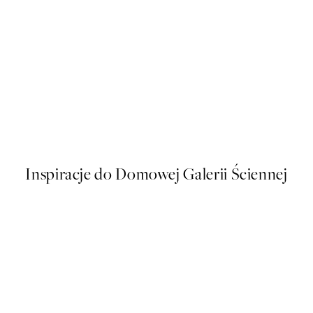
50%*
Sogndal Skiing Plakat
Od 43 zł
86 zł
Inspiracje do Domowej Galerii Ściennej