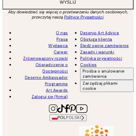
WYŚLIJ
Aby dowiedzieć się więcej o przetwarzaniu danych osobowych,
przeczytaj naszą
Polityce Prywatności
.
O nas
Desenio Art Advice
Prasa
Obsługa klienta
Wydawca
Śledź swoje zamówienie
Career
Zasady i warunki
Zrównoważony rozwój
Polityka prywatności
Oświadczenie o
Cookies
Dostępności
Prośba o anulowanie
zamówienia
Desenio Ambassador
Zarządzaj plikami
Programme
cookie
Art Awards
Zaloguj się (firma)
POL
POLSKI