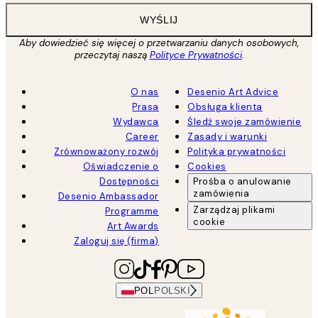
WYŚLIJ
Aby dowiedzieć się więcej o przetwarzaniu danych osobowych,
przeczytaj naszą
Polityce Prywatności
.
O nas
Desenio Art Advice
Prasa
Obsługa klienta
Wydawca
Śledź swoje zamówienie
Career
Zasady i warunki
Zrównoważony rozwój
Polityka prywatności
Oświadczenie o
Cookies
Dostępności
Prośba o anulowanie
zamówienia
Desenio Ambassador
Zarządzaj plikami
Programme
cookie
Art Awards
Zaloguj się (firma)
POL
POLSKI