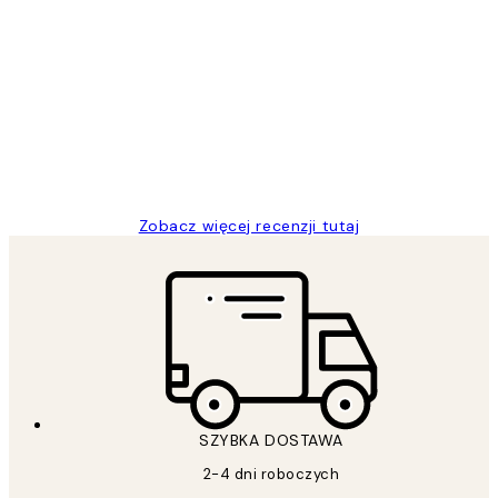
Zweryfikowany kupujący
Opinie
klientów
Excellent quality at a nice price
20 kwi
Magdalena B
Zobacz więcej recenzji tutaj
SZYBKA DOSTAWA
2-4 dni roboczych