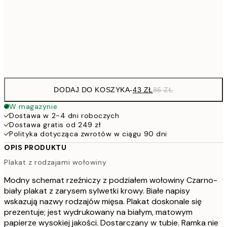
7
50x70 cm
15
Frame
options
DODAJ DO KOSZYKA
-
43 ZŁ
86 ZŁ
W magazynie
Dostawa w 2-4 dni roboczych
Dostawa gratis od 249 zł
Polityka dotycząca zwrotów w ciągu 90 dni
OPIS PRODUKTU
Plakat z rodzajami wołowiny
Modny schemat rzeźniczy z podziałem wołowiny Czarno-
biały plakat z zarysem sylwetki krowy. Białe napisy
wskazują nazwy rodzajów mięsa. Plakat doskonale się
prezentuje; jest wydrukowany na białym, matowym
papierze wysokiej jakości. Dostarczany w tubie. Ramka nie