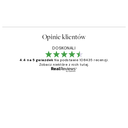
Opinie klientów
DOSKONALI
4.4 na 5 gwiazdek
Na podstawie 108435 recenzji.
Zobacz niektóre z nich tutaj.
Zweryfikowany kupujący
Opinie
klientów
Excellent quality at a nice price
20 kwi
Magdalena B