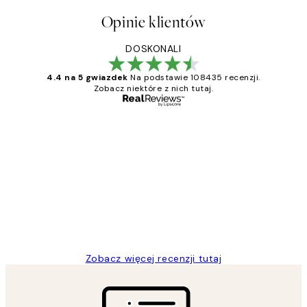
Opinie klientów
DOSKONALI
4.4 na 5 gwiazdek
Na podstawie 108435 recenzji.
Zobacz niektóre z nich tutaj.
Zweryfikowany kupujący
Opinie
klientów
Excellent quality at a nice price
20 kwi
Magdalena B
Zobacz więcej recenzji tutaj