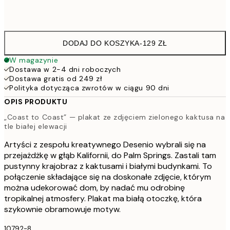
Frame
options
DODAJ DO KOSZYKA
-
129 ZŁ
W magazynie
Dostawa w 2-4 dni roboczych
Dostawa gratis od 249 zł
Polityka dotycząca zwrotów w ciągu 90 dni
OPIS PRODUKTU
„Coast to Coast” — plakat ze zdjęciem zielonego kaktusa na
tle białej elewacji
Artyści z zespołu kreatywnego Desenio wybrali się na
przejażdżkę w głąb Kalifornii, do Palm Springs. Zastali tam
pustynny krajobraz z kaktusami i białymi budynkami. To
połączenie składające się na doskonałe zdjęcie, którym
można udekorować dom, by nadać mu odrobinę
tropikalnej atmosfery. Plakat ma białą otoczkę, która
szykownie obramowuje motyw.
10792-8