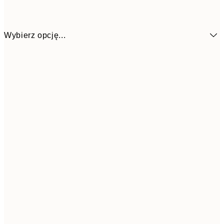
Wybierz opcję...
50x70 cm
12