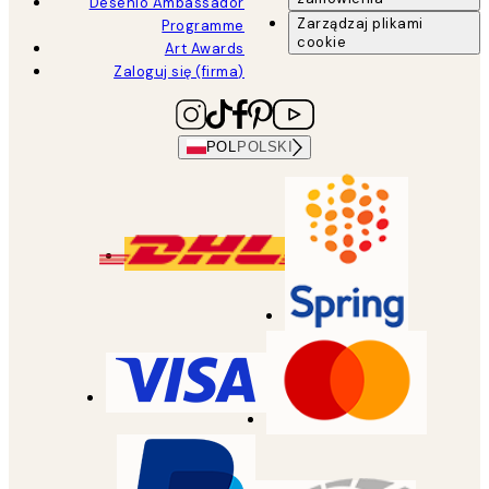
Desenio Ambassador
Zarządzaj plikami
Programme
cookie
Art Awards
Zaloguj się (firma)
POL
POLSKI