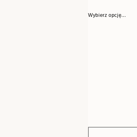
Wybierz opcję...
Frame
21x30 cm
options