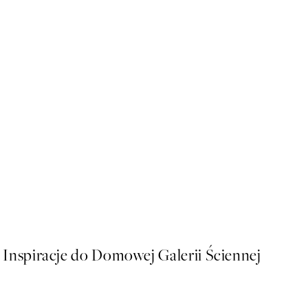
-70%
Outlet
Espresso In the Making Pla
Od 16,18 zł
53,95 zł
Inspiracje do Domowej Galerii Ściennej