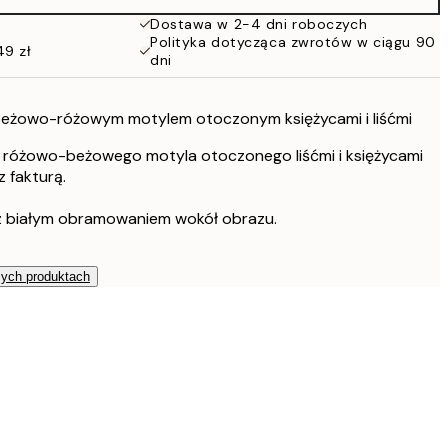
Dostawa w 2-4 dni roboczych
Polityka dotycząca zwrotów w ciągu 90
49 zł
dni
z beżowo-różowym motylem otoczonym księżycami i liśćmi
a różowo-beżowego motyla otoczonego liśćmi i księżycami
 fakturą.
z białym obramowaniem wokół obrazu.
zych produktach