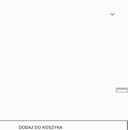
19,34 zł
64,45 zł
DODAJ DO KOSZYKA