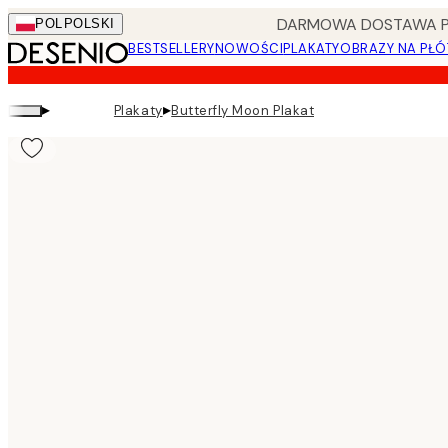
Skip
DARMOWA DOSTAWA PRZ
POL
POLSKI
to
BESTSELLERY
NOWOŚCI
PLAKATY
OBRAZY NA PŁÓ
main
content.
▸
▸
Plakaty
Butterfly Moon Plakat