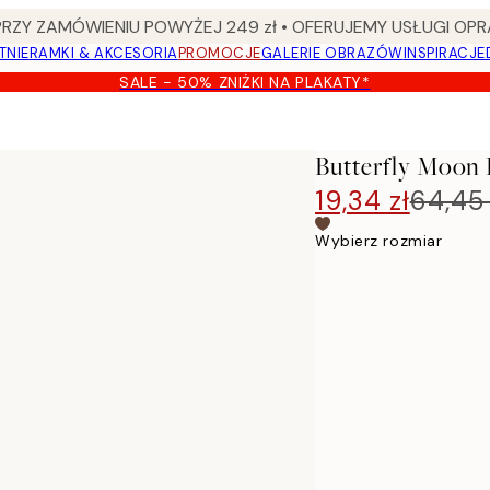
Y ZAMÓWIENIU POWYŻEJ 249 zł • OFERUJEMY USŁUGI OPR
TNIE
RAMKI & AKCESORIA
PROMOCJE
GALERIE OBRAZÓW
INSPIRACJE
SALE - 50% ZNIŻKI NA PLAKATY*
Butterfly Moon 
19,34 zł
64,45 
Wybierz rozmiar