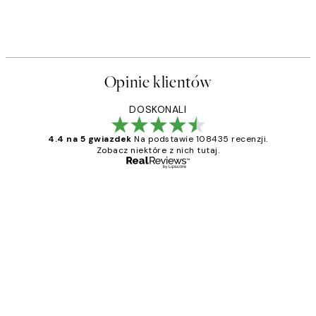
Opinie klientów
DOSKONALI
4.4 na 5 gwiazdek
Na podstawie 108435 recenzji.
Zobacz niektóre z nich tutaj.
Zweryfikowany kupujący
Opinie
klientów
Excellent quality at a nice price
20 kwi
Magdalena B