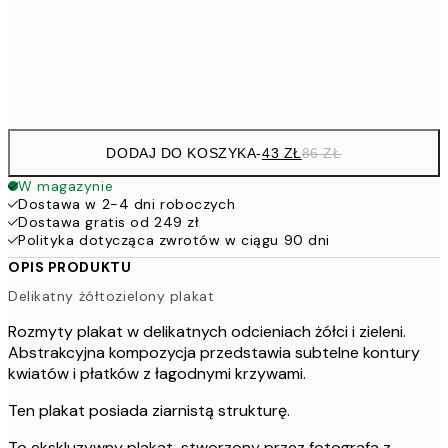
15
Frame
options
DODAJ DO KOSZYKA
-
43 ZŁ
86 ZŁ
W magazynie
Dostawa w 2-4 dni roboczych
Dostawa gratis od 249 zł
Polityka dotycząca zwrotów w ciągu 90 dni
OPIS PRODUKTU
Delikatny żółtozielony plakat
Rozmyty plakat w delikatnych odcieniach żółci i zieleni.
Abstrakcyjna kompozycja przedstawia subtelne kontury
kwiatów i płatków z łagodnymi krzywami.
Ten plakat posiada ziarnistą strukturę.
To ekskluzywny plakat, stworzony przez fotografa z