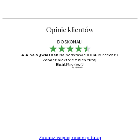
Opinie klientów
DOSKONALI
4.4 na 5 gwiazdek
Na podstawie 108435 recenzji.
Zobacz niektóre z nich tutaj.
Zweryfikowany kupujący
Opinie
klientów
Excellent quality at a nice price
20 kwi
Magdalena B
Zobacz więcej recenzji tutaj