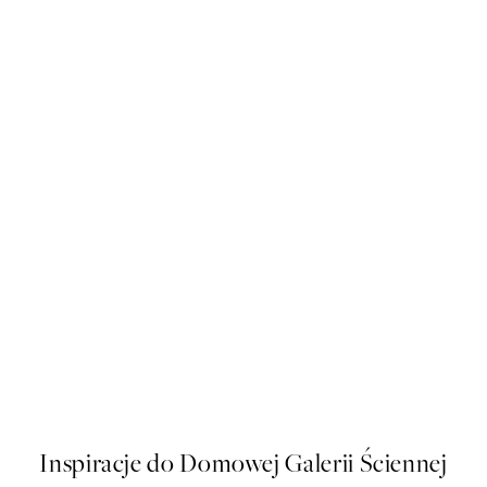
-70%
Outlet
Graphic Florals No1 Plakat
Od 19,34 zł
64,45 zł
Inspiracje do Domowej Galerii Ściennej