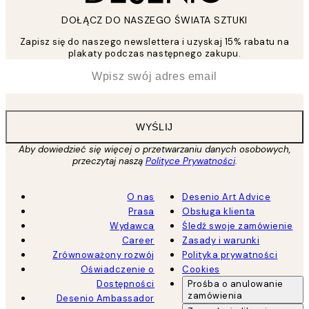
DOŁĄCZ DO NASZEGO ŚWIATA SZTUKI
Zapisz się do naszego newslettera i uzyskaj 15% rabatu na
plakaty podczas następnego zakupu.
*
Email
WYŚLIJ
Aby dowiedzieć się więcej o przetwarzaniu danych osobowych,
przeczytaj naszą
Polityce Prywatności
.
O nas
Desenio Art Advice
Prasa
Obsługa klienta
Wydawca
Śledź swoje zamówienie
Career
Zasady i warunki
Zrównoważony rozwój
Polityka prywatności
Oświadczenie o
Cookies
Dostępności
Prośba o anulowanie
zamówienia
Desenio Ambassador