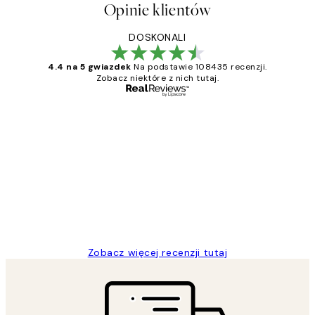
Opinie klientów
DOSKONALI
4.4 na 5 gwiazdek
Na podstawie 108435 recenzji.
Zobacz niektóre z nich tutaj.
Zweryfikowany kupujący
Opinie
klientów
Excellent quality at a nice price
20 kwi
Magdalena B
Zobacz więcej recenzji tutaj