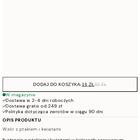
26,9
21x30 cm
53,
4
30x40 cm
7
50x70 cm
15
Frame
options
DODAJ DO KOSZYKA
-
16 ZŁ
32 ZŁ
W magazynie
Dostawa w 2-4 dni roboczych
Dostawa gratis od 249 zł
Polityka dotycząca zwrotów w ciągu 90 dni
OPIS PRODUKTU
Wzór z ptakiem i kwiatami