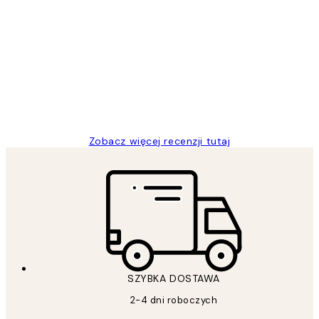
Zweryfikowany kupujący
Opinie
klientów
Excellent quality at a nice price
20 kwi
Magdalena B
Zobacz więcej recenzji tutaj
SZYBKA DOSTAWA
2-4 dni roboczych