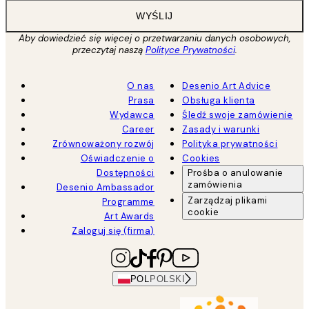
WYŚLIJ
Aby dowiedzieć się więcej o przetwarzaniu danych osobowych,
przeczytaj naszą
Polityce Prywatności
.
O nas
Desenio Art Advice
Prasa
Obsługa klienta
Wydawca
Śledź swoje zamówienie
Career
Zasady i warunki
Zrównoważony rozwój
Polityka prywatności
Oświadczenie o
Cookies
Dostępności
Prośba o anulowanie
zamówienia
Desenio Ambassador
Zarządzaj plikami
Programme
cookie
Art Awards
Zaloguj się (firma)
POL
POLSKI