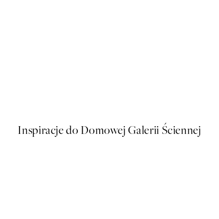
50%*
1 Plakat
William Morris - Cray Plakat
Od 26,98 zł
53,95 zł
Inspiracje do Domowej Galerii Ściennej