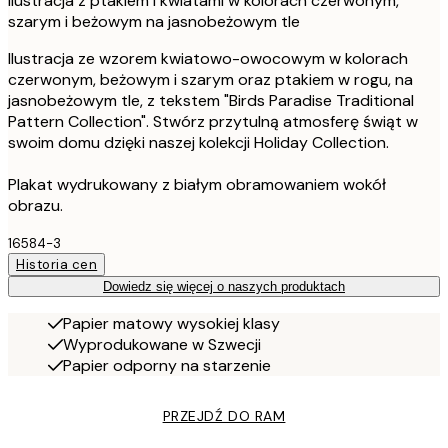
Ilustracja z ptakiem i kwiatami w kolorach czerwonym,
szarym i beżowym na jasnobeżowym tle
Ilustracja ze wzorem kwiatowo-owocowym w kolorach
czerwonym, beżowym i szarym oraz ptakiem w rogu, na
jasnobeżowym tle, z tekstem "Birds Paradise Traditional
Pattern Collection". Stwórz przytulną atmosferę świąt w
swoim domu dzięki naszej kolekcji Holiday Collection.
Plakat wydrukowany z białym obramowaniem wokół
obrazu.
16584-3
Historia cen
Dowiedz się więcej o naszych produktach
Papier matowy wysokiej klasy
Wyprodukowane w Szwecji
Papier odporny na starzenie
PRZEJDŹ DO RAM