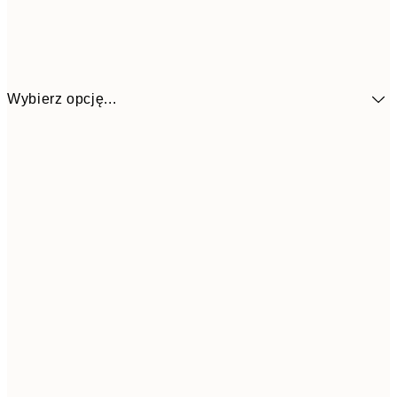
Wybierz opcję...
1
13x18 cm