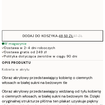
15
Frame
options
DODAJ DO KOSZYKA
-
48,50 ZŁ
97 ZŁ
W magazynie
Dostawa w 2-4 dni roboczych
Dostawa gratis od 249 zł
Polityka dotycząca zwrotów w ciągu 90 dni
OPIS PRODUKTU
Kobieta w akrylu
Obraz akrylowy przedstawiający kobietę o ciemnych
włosach w białej sukni na beżowym tle
Obraz akrylowy przedstawiający widzianą od tyłu kobietę
o ciemnych włosach, w białej sukni na beżowym tle. Dzięki
oryginalnej strukturze płótna ten plakat uzyskuje piękny