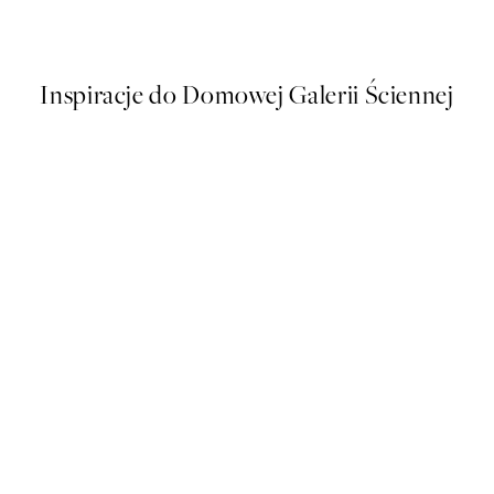
Od 26,98 zł
53,95 zł
Inspiracje do Domowej Galerii Ściennej