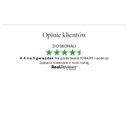
Opinie klientów
DOSKONALI
4.4 na 5 gwiazdek
Na podstawie 108435 recenzji.
Zobacz niektóre z nich tutaj.
Zweryfikowany kupujący
Opinie
klientów
Excellent quality at a nice price
20 kwi
Magdalena B