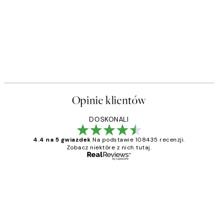
Opinie klientów
DOSKONALI
4.4 na 5 gwiazdek
Na podstawie 108435 recenzji.
Zobacz niektóre z nich tutaj.
Zweryfikowany kupujący
Opinie
klientów
Excellent quality at a nice price