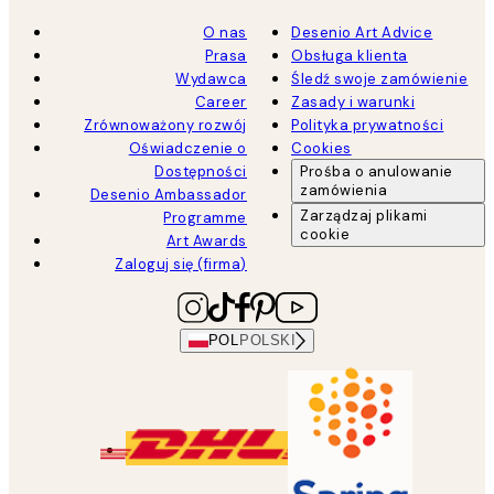
O nas
Desenio Art Advice
Prasa
Obsługa klienta
Wydawca
Śledź swoje zamówienie
Career
Zasady i warunki
Zrównoważony rozwój
Polityka prywatności
Oświadczenie o
Cookies
Dostępności
Prośba o anulowanie
zamówienia
Desenio Ambassador
Zarządzaj plikami
Programme
cookie
Art Awards
Zaloguj się (firma)
POL
POLSKI