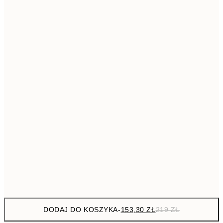
293,3
50x70 cm
41
Brak ramki
DODAJ DO KOSZYKA
-
153,30 ZŁ
219 ZŁ