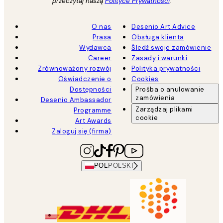
przeczytaj naszą
Polityce Prywatności
.
O nas
Desenio Art Advice
Prasa
Obsługa klienta
Wydawca
Śledź swoje zamówienie
Career
Zasady i warunki
Zrównoważony rozwój
Polityka prywatności
Oświadczenie o
Cookies
Dostępności
Prośba o anulowanie
zamówienia
Desenio Ambassador
Zarządzaj plikami
Programme
cookie
Art Awards
Zaloguj się (firma)
POL
POLSKI