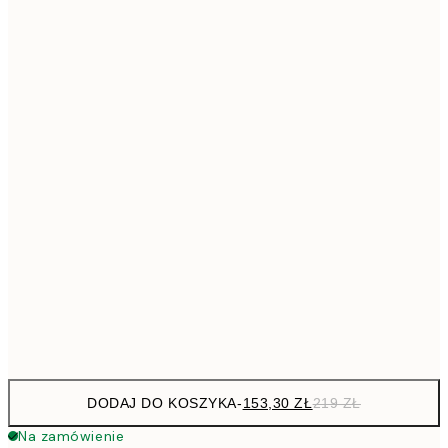
293,3
50x70 cm
41
Brak ramki
DODAJ DO KOSZYKA
-
153,30 ZŁ
219 ZŁ
Na zamówienie