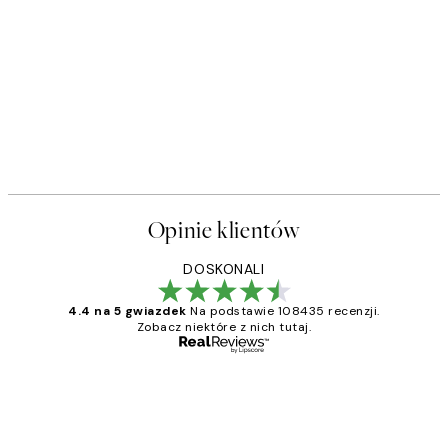
Opinie klientów
DOSKONALI
4.4 na 5 gwiazdek
Na podstawie 108435 recenzji.
Zobacz niektóre z nich tutaj.
Zweryfikowany kupujący
Opinie
klientów
Excellent quality at a nice price