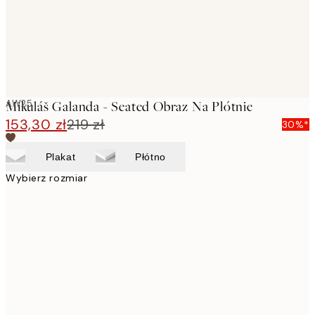
AW25
Mikuláš Galanda - Seated Obraz Na Płótnie
153,30 zł
219 zł
30%*
Plakat
Płótno
Wybierz rozmiar