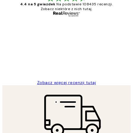
4.4 na 5 gwiazdek
Na podstawie 108435 recenzji.
Zobacz niektóre z nich tutaj.
Zweryfikowany kupujący
Opinie
klientów
Excellent quality at a nice price
20 kwi
Magdalena B
Zobacz więcej recenzji tutaj