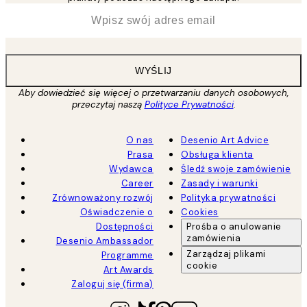
*
Email
WYŚLIJ
Aby dowiedzieć się więcej o przetwarzaniu danych osobowych,
przeczytaj naszą
Polityce Prywatności
.
O nas
Desenio Art Advice
Prasa
Obsługa klienta
Wydawca
Śledź swoje zamówienie
Career
Zasady i warunki
Zrównoważony rozwój
Polityka prywatności
Oświadczenie o
Cookies
Dostępności
Prośba o anulowanie
zamówienia
Desenio Ambassador
Zarządzaj plikami
Programme
cookie
Art Awards
Zaloguj się (firma)