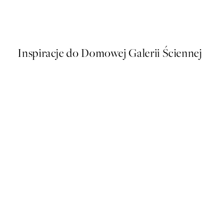
of the Forest No3 Plakat
Vintage Pilot Fish Plakat
Od 16 zł
32 zł
Inspiracje do Domowej Galerii Ściennej