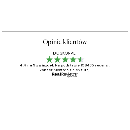
Opinie klientów
DOSKONALI
4.4 na 5 gwiazdek
Na podstawie 108435 recenzji.
Zobacz niektóre z nich tutaj.
Zweryfikowany kupujący
Opinie
klientów
Excellent quality at a nice price
20 kwi
Magdalena B