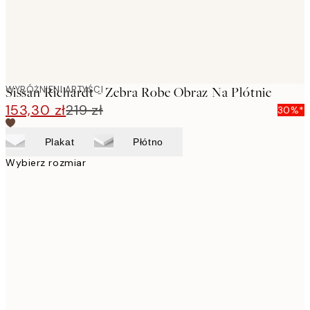
WYRÓŻNIENI ARTYŚCI
Sissan Richardt - Zebra Robe Obraz Na Płótnie
153,30 zł
219 zł
30%*
Plakat
Płótno
Wybierz rozmiar