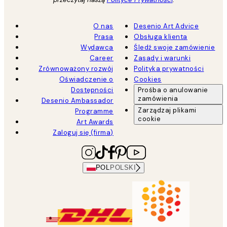
O nas
Desenio Art Advice
Prasa
Obsługa klienta
Wydawca
Śledź swoje zamówienie
Career
Zasady i warunki
Zrównoważony rozwój
Polityka prywatności
Oświadczenie o
Cookies
Dostępności
Prośba o anulowanie
zamówienia
Desenio Ambassador
Zarządzaj plikami
Programme
cookie
Art Awards
Zaloguj się (firma)
POL
POLSKI