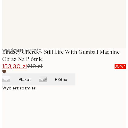
WYRÓŻNIENI ARTYŚCI
Lindsey Cherek - Still Life With Gumball Machine
Obraz Na Płótnie
153,30 zł
219 zł
30%*
Plakat
Płótno
Wybierz rozmiar