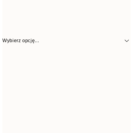
Wybierz opcję...
153,3
30x40 cm