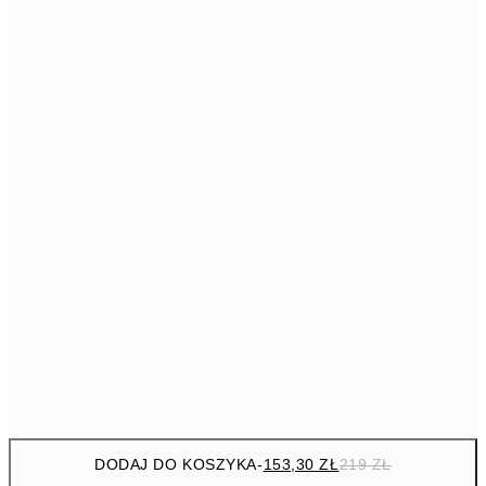
21
293,3
50x70 cm
41
Brak ramki
DODAJ DO KOSZYKA
-
153,30 ZŁ
219 ZŁ