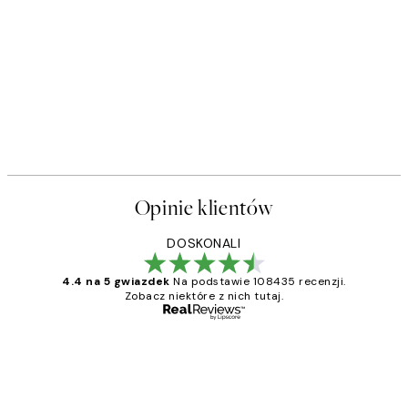
50%*
s Plakat
Sophisticated Dog Plakat
Od 26,98 zł
53,95 zł
Opinie klientów
DOSKONALI
4.4 na 5 gwiazdek
Na podstawie 108435 recenzji.
Zobacz niektóre z nich tutaj.
Zweryfikowany kupujący
Opinie
klientów
Excellent quality at a nice price