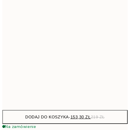
293,3
50x70 cm
41
Brak ramki
DODAJ DO KOSZYKA
-
153,30 ZŁ
219 ZŁ
Na zamówienie