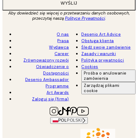
WYŚLIJ
Aby dowiedzieć się więcej o przetwarzaniu danych osobowych,
przeczytaj naszą
Polityce Prywatności
.
O nas
Desenio Art Advice
Prasa
Obsługa klienta
Wydawca
Śledź swoje zamówienie
Career
Zasady i warunki
Zrównoważony rozwój
Polityka prywatności
Oświadczenie o
Cookies
Dostępności
Prośba o anulowanie
zamówienia
Desenio Ambassador
Zarządzaj plikami
Programme
cookie
Art Awards
Zaloguj się (firma)
POL
POLSKI