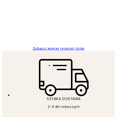
Opinie
klientów
Excellent quality at a nice price
20 kwi
Magdalena B
Zobacz więcej recenzji tutaj
SZYBKA DOSTAWA
2-4 dni roboczych