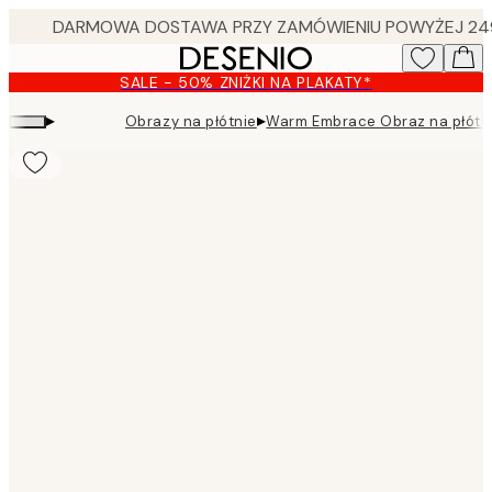
Skip
to
main
SALE - 50% ZNIŻKI NA PLAKATY*
content.
▸
▸
Obrazy na płótnie
Warm Embrace Obraz na płótn
Product
images