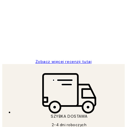
Zweryfikowany kupujący
Opinie
klientów
Excellent quality at a nice price
20 kwi
Magdalena B
Zobacz więcej recenzji tutaj
SZYBKA DOSTAWA
2-4 dni roboczych