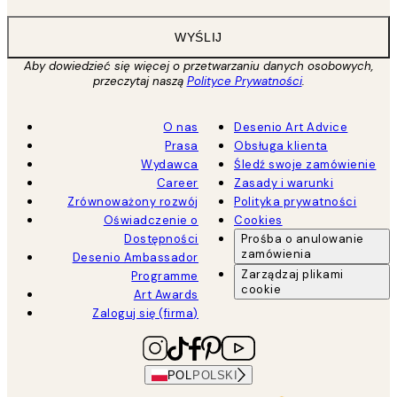
WYŚLIJ
Aby dowiedzieć się więcej o przetwarzaniu danych osobowych,
przeczytaj naszą
Polityce Prywatności
.
O nas
Desenio Art Advice
Prasa
Obsługa klienta
Wydawca
Śledź swoje zamówienie
Career
Zasady i warunki
Zrównoważony rozwój
Polityka prywatności
Oświadczenie o
Cookies
Dostępności
Prośba o anulowanie
zamówienia
Desenio Ambassador
Zarządzaj plikami
Programme
cookie
Art Awards
Zaloguj się (firma)
POL
POLSKI