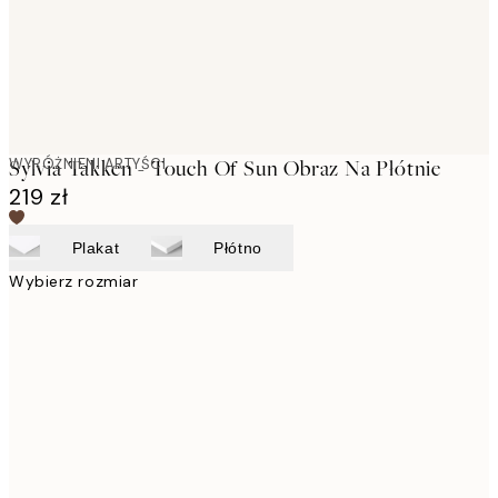
WYRÓŻNIENI ARTYŚCI
Sylvia Takken - Touch Of Sun Obraz Na Płótnie
219 zł
Plakat
Płótno
Wybierz rozmiar