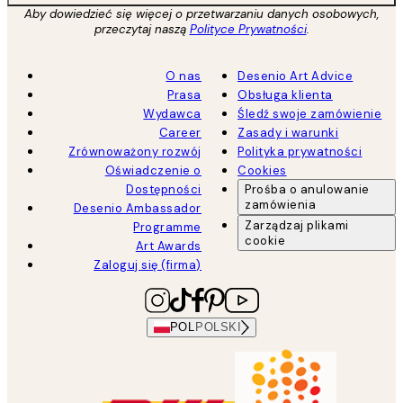
Aby dowiedzieć się więcej o przetwarzaniu danych osobowych,
przeczytaj naszą
Polityce Prywatności
.
O nas
Desenio Art Advice
Prasa
Obsługa klienta
Wydawca
Śledź swoje zamówienie
Career
Zasady i warunki
Zrównoważony rozwój
Polityka prywatności
Oświadczenie o
Cookies
Dostępności
Prośba o anulowanie
zamówienia
Desenio Ambassador
Zarządzaj plikami
Programme
cookie
Art Awards
Zaloguj się (firma)
POL
POLSKI