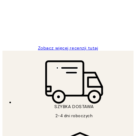
klientów
Excellent quality at a nice price
20 kwi
Magdalena B
Zobacz więcej recenzji tutaj
SZYBKA DOSTAWA
2-4 dni roboczych