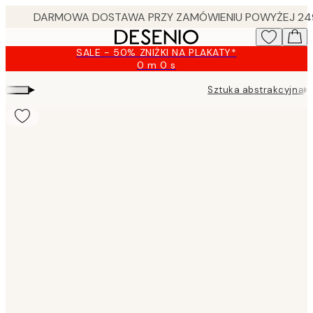
Skip
to
main
SALE - 50% ZNIŻKI NA PLAKATY*
content.
0 m
0 s
Ważny
do:
▸
▸
Sztuka abstrakcyjna
2026-
08-
09
Product