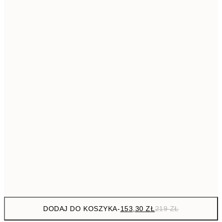
293,3
50x70 cm
41
Brak ramki
DODAJ DO KOSZYKA
-
153,30 ZŁ
219 ZŁ