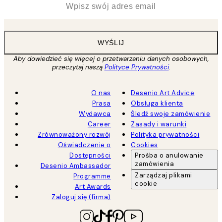
WYŚLIJ
Aby dowiedzieć się więcej o przetwarzaniu danych osobowych,
przeczytaj naszą
Polityce Prywatności
.
O nas
Desenio Art Advice
Prasa
Obsługa klienta
Wydawca
Śledź swoje zamówienie
Career
Zasady i warunki
Zrównoważony rozwój
Polityka prywatności
Oświadczenie o
Cookies
Dostępności
Prośba o anulowanie
zamówienia
Desenio Ambassador
Zarządzaj plikami
Programme
cookie
Art Awards
Zaloguj się (firma)