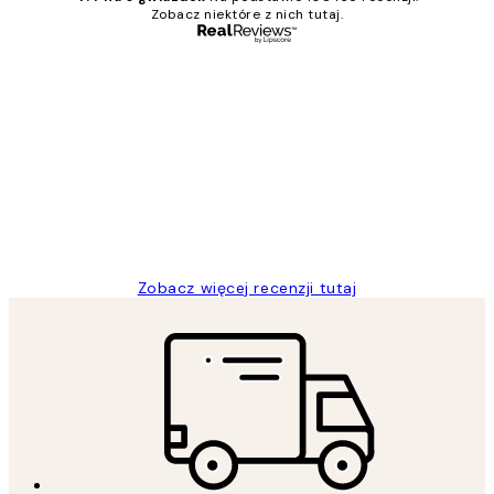
Zobacz niektóre z nich tutaj.
Zweryfikowany kupujący
Opinie
klientów
Excellent quality at a nice price
20 kwi
Magdalena B
Zobacz więcej recenzji tutaj