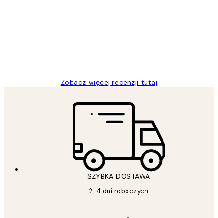
klientów
Excellent quality at a nice price
20 kwi
Magdalena B
Zobacz więcej recenzji tutaj
SZYBKA DOSTAWA
2-4 dni roboczych