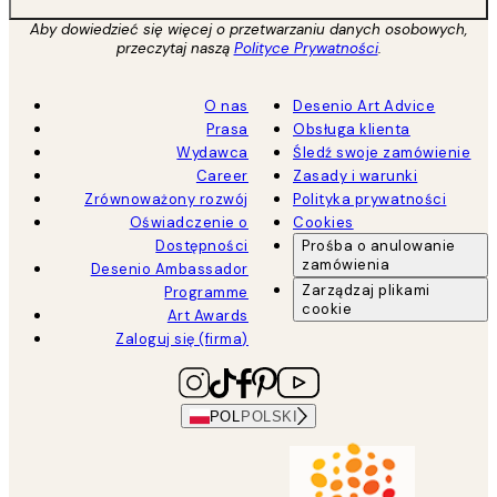
Aby dowiedzieć się więcej o przetwarzaniu danych osobowych,
przeczytaj naszą
Polityce Prywatności
.
O nas
Desenio Art Advice
Prasa
Obsługa klienta
Wydawca
Śledź swoje zamówienie
Career
Zasady i warunki
Zrównoważony rozwój
Polityka prywatności
Oświadczenie o
Cookies
Dostępności
Prośba o anulowanie
zamówienia
Desenio Ambassador
Zarządzaj plikami
Programme
cookie
Art Awards
Zaloguj się (firma)
POL
POLSKI