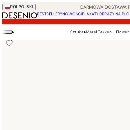
Skip
DARMOWA DOSTAWA PRZ
POL
POLSKI
to
BESTSELLERY
NOWOŚCI
PLAKATY
OBRAZY NA PŁÓ
main
content.
▸
▸
Sztuka
Merel Takken - Flower 