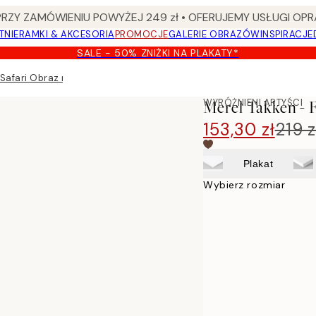
Y ZAMÓWIENIU POWYŻEJ 249 zł • OFERUJEMY USŁUGI OPR
TNIE
RAMKI & AKCESORIA
PROMOCJE
GALERIE OBRAZÓW
INSPIRACJE
SALE - 50% ZNIŻKI NA PLAKATY*
Safari Obraz na płótnie
WYRÓŻNIENI ARTYŚCI
Merel Takken - 
153,30 zł
219 z
Plakat
Wybierz rozmiar