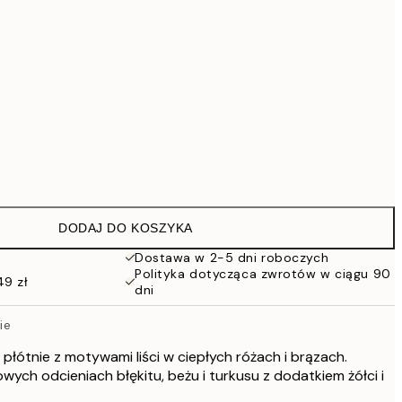
419 zł
559,30 zł
799 zł
1609,30 zł
2299 zł
Brak ramki
DODAJ DO KOSZYKA
Dostawa w 2-5 dni roboczych
Polityka dotycząca zwrotów w ciągu 90
49 zł
dni
ie
płótnie z motywami liści w ciepłych różach i brązach.
ych odcieniach błękitu, beżu i turkusu z dodatkiem żółci i