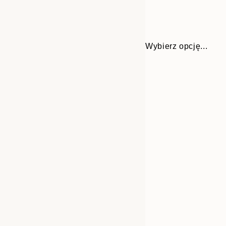
Wybierz opcję...
30x40 cm
50x70 cm