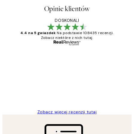
Opinie klientów
DOSKONALI
4.4 na 5 gwiazdek
Na podstawie 108435 recenzji.
Zobacz niektóre z nich tutaj.
Zweryfikowany kupujący
Opinie
klientów
Excellent quality at a nice price
20 kwi
Magdalena B
Zobacz więcej recenzji tutaj