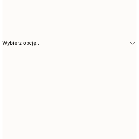
Wybierz opcję...
153,3
30x40 cm