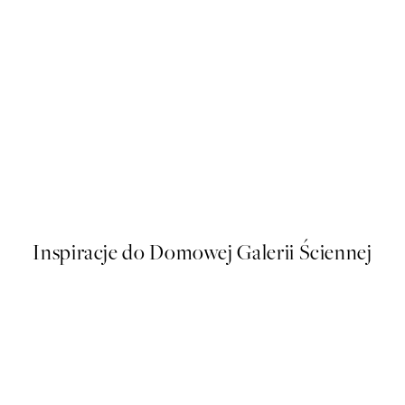
50%*
s Plakat
Soft Couple Plakat
Od 32,23 zł
64,45 zł
Inspiracje do Domowej Galerii Ściennej