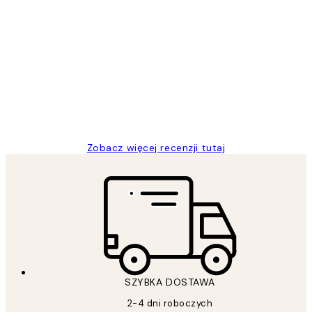
Zweryfikowany kupujący
Opinie
klientów
Excellent quality at a nice price
20 kwi
Magdalena B
Zobacz więcej recenzji tutaj
SZYBKA DOSTAWA
2-4 dni roboczych