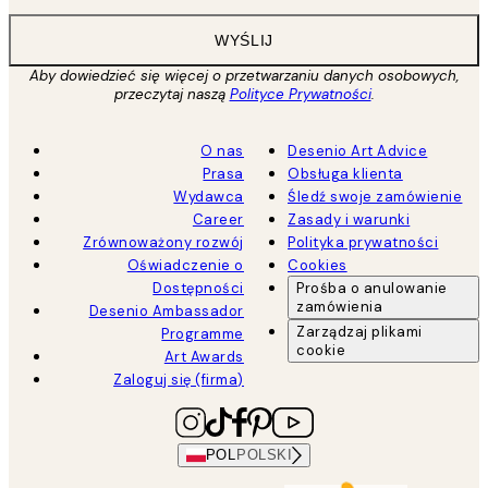
WYŚLIJ
Aby dowiedzieć się więcej o przetwarzaniu danych osobowych,
przeczytaj naszą
Polityce Prywatności
.
O nas
Desenio Art Advice
Prasa
Obsługa klienta
Wydawca
Śledź swoje zamówienie
Career
Zasady i warunki
Zrównoważony rozwój
Polityka prywatności
Oświadczenie o
Cookies
Dostępności
Prośba o anulowanie
zamówienia
Desenio Ambassador
Zarządzaj plikami
Programme
cookie
Art Awards
Zaloguj się (firma)
POL
POLSKI