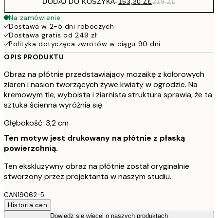
DODAJ DO KOSZYKA
-
153,30 ZŁ
219 ZŁ
Na zamówienie
Dostawa w 2-5 dni roboczych
Dostawa gratis od 249 zł
Polityka dotycząca zwrotów w ciągu 90 dni
OPIS PRODUKTU
Obraz na płótnie przedstawiający mozaikę z kolorowych
ziaren i nasion tworzących żywe kwiaty w ogrodzie. Na
kremowym tle, wyboista i ziarnista struktura sprawia, że ta
sztuka ścienna wyróżnia się.
Głębokość: 3,2 cm
Ten motyw jest drukowany na płótnie z płaską
powierzchnią.
Ten ekskluzywny obraz na płótnie został oryginalnie
stworzony przez projektanta w naszym studiu.
CAN19062-5
Historia cen
Dowiedz się więcej o naszych produktach