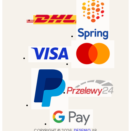
COPYRIGHT ©
2026
,
DESENIO
AB