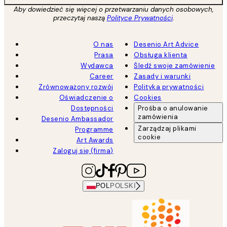
Aby dowiedzieć się więcej o przetwarzaniu danych osobowych,
przeczytaj naszą
Polityce Prywatności
.
O nas
Desenio Art Advice
Prasa
Obsługa klienta
Wydawca
Śledź swoje zamówienie
Career
Zasady i warunki
Zrównoważony rozwój
Polityka prywatności
Oświadczenie o
Cookies
Dostępności
Prośba o anulowanie
zamówienia
Desenio Ambassador
Zarządzaj plikami
Programme
cookie
Art Awards
Zaloguj się (firma)
POL
POLSKI