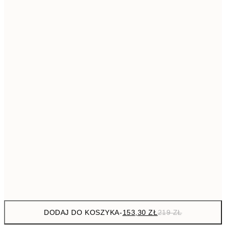
293,3
50x70 cm
41
Brak ramki
DODAJ DO KOSZYKA
-
153,30 ZŁ
219 ZŁ