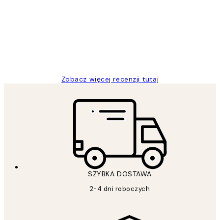
klientów
Excellent quality at a nice price
20 kwi
Magdalena B
Zobacz więcej recenzji tutaj
SZYBKA DOSTAWA
2-4 dni roboczych