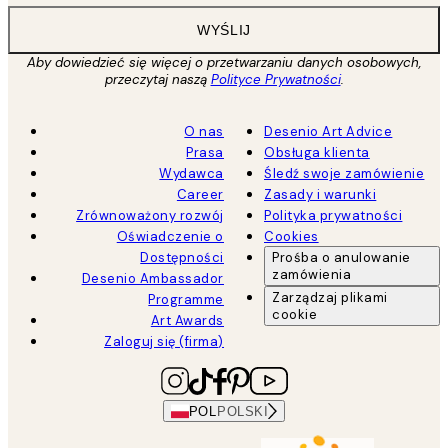
WYŚLIJ
Aby dowiedzieć się więcej o przetwarzaniu danych osobowych,
przeczytaj naszą
Polityce Prywatności
.
O nas
Desenio Art Advice
Prasa
Obsługa klienta
Wydawca
Śledź swoje zamówienie
Career
Zasady i warunki
Zrównoważony rozwój
Polityka prywatności
Oświadczenie o
Cookies
Dostępności
Prośba o anulowanie
zamówienia
Desenio Ambassador
Zarządzaj plikami
Programme
cookie
Art Awards
Zaloguj się (firma)
POL
POLSKI