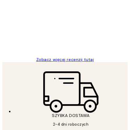
Zweryfikowany kupujący
Opinie
klientów
Excellent quality at a nice price
20 kwi
Magdalena B
Zobacz więcej recenzji tutaj
SZYBKA DOSTAWA
2-4 dni roboczych