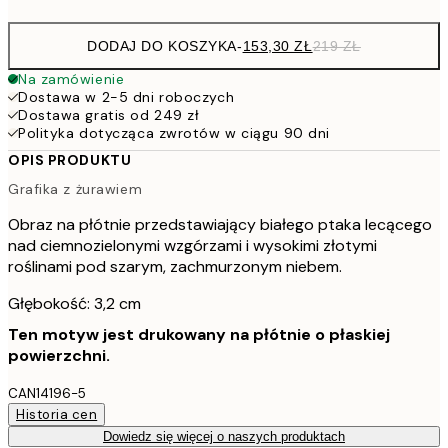
DODAJ DO KOSZYKA
-
153,30 ZŁ
219 ZŁ
Na zamówienie
Dostawa w 2-5 dni roboczych
Dostawa gratis od 249 zł
Polityka dotycząca zwrotów w ciągu 90 dni
OPIS PRODUKTU
Grafika z żurawiem
Obraz na płótnie przedstawiający białego ptaka lecącego
nad ciemnozielonymi wzgórzami i wysokimi złotymi
roślinami pod szarym, zachmurzonym niebem.
Głębokość: 3,2 cm
Ten motyw jest drukowany na płótnie o płaskiej
powierzchni.
CAN14196-5
Historia cen
Dowiedz się więcej o naszych produktach