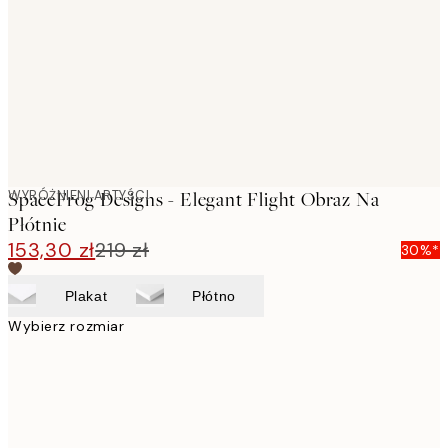
images
WYRÓŻNIENI ARTYŚCI
SpaceFrog Designs - Elegant Flight Obraz Na
Płótnie
153,30 zł
219 zł
30%*
Plakat
Płótno
Wybierz rozmiar