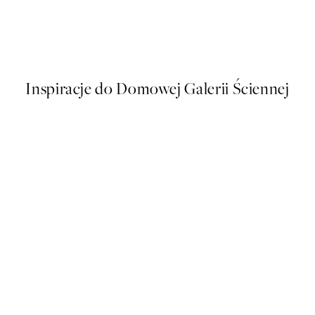
Fruit for Thought Plakat
Od 48,50 zł
97 zł
Inspiracje do Domowej Galerii Ściennej