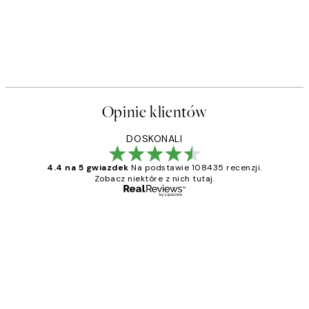
Opinie klientów
DOSKONALI
4.4 na 5 gwiazdek
Na podstawie 108435 recenzji.
Zobacz niektóre z nich tutaj.
Zweryfikowany kupujący
Opinie
klientów
Excellent quality at a nice price
20 kwi