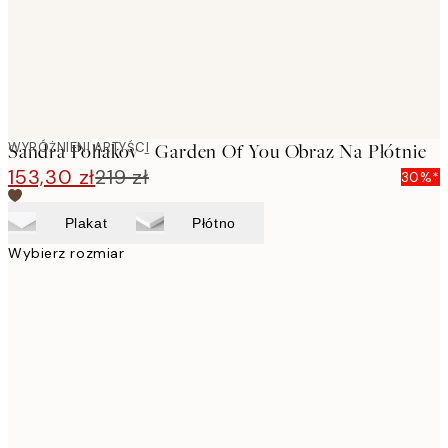
WYRÓŻNIENI ARTYŚCI
Sandra Poliakov - Garden Of You Obraz Na Płótnie
153,30 zł
219 zł
30%*
Plakat
Płótno
Wybierz rozmiar