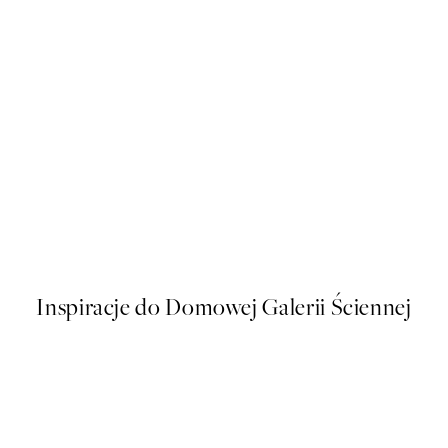
50%*
s Plakat
Sophisticated Dog Plakat
Od 26,98 zł
53,95 zł
Inspiracje do Domowej Galerii Ściennej