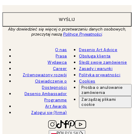
WYŚLIJ
Aby dowiedzieć się więcej o przetwarzaniu danych osobowych,
przeczytaj naszą
Polityce Prywatności
.
O nas
Desenio Art Advice
Prasa
Obsługa klienta
Wydawca
Śledź swoje zamówienie
Career
Zasady i warunki
Zrównoważony rozwój
Polityka prywatności
Oświadczenie o
Cookies
Dostępności
Prośba o anulowanie
zamówienia
Desenio Ambassador
Zarządzaj plikami
Programme
cookie
Art Awards
Zaloguj się (firma)
POL
POLSKI