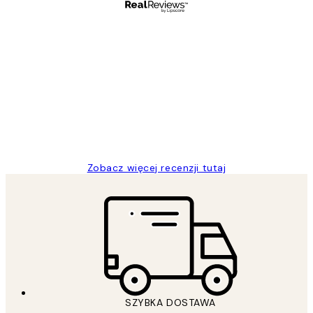
Zweryfikowany kupujący
Opinie
klientów
Excellent quality at a nice price
20 kwi
Magdalena B
Zobacz więcej recenzji tutaj
SZYBKA DOSTAWA