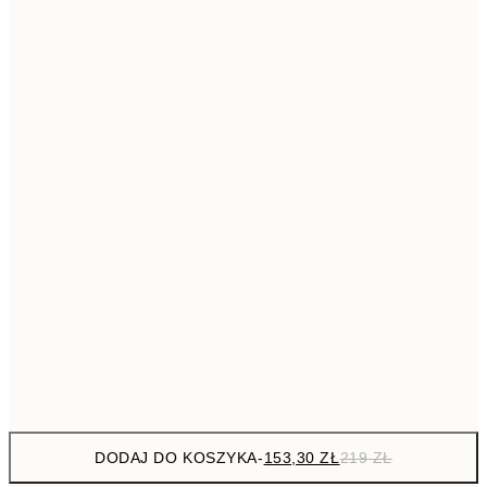
293,3
50x70 cm
41
Brak ramki
DODAJ DO KOSZYKA
-
153,30 ZŁ
219 ZŁ