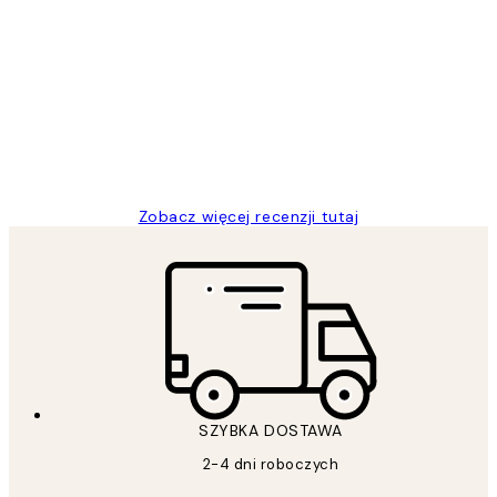
Zweryfikowany kupujący
Opinie
klientów
Excellent quality at a nice price
20 kwi
Magdalena B
Zobacz więcej recenzji tutaj
SZYBKA DOSTAWA
2-4 dni roboczych