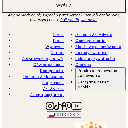
WYŚLIJ
Aby dowiedzieć się więcej o przetwarzaniu danych osobowych,
przeczytaj naszą
Polityce Prywatności
.
O nas
Desenio Art Advice
Prasa
Obsługa klienta
Wydawca
Śledź swoje zamówienie
Career
Zasady i warunki
Zrównoważony rozwój
Polityka prywatności
Oświadczenie o
Cookies
Dostępności
Prośba o anulowanie
zamówienia
Desenio Ambassador
Zarządzaj plikami
Programme
cookie
Art Awards
Zaloguj się (firma)
POL
POLSKI