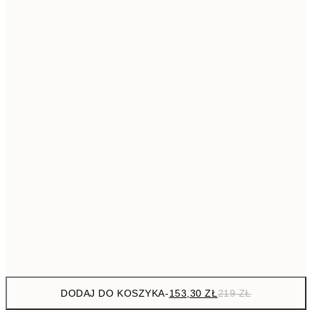
293,3
50x70 cm
41
Brak ramki
DODAJ DO KOSZYKA
-
153,30 ZŁ
219 ZŁ