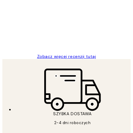
Opinie
klientów
Excellent quality at a nice price
20 kwi
Magdalena B
Zobacz więcej recenzji tutaj
SZYBKA DOSTAWA
2-4 dni roboczych