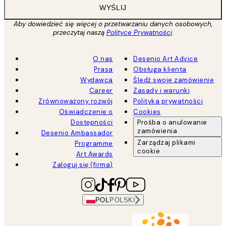
WYŚLIJ
Aby dowiedzieć się więcej o przetwarzaniu danych osobowych,
przeczytaj naszą
Polityce Prywatności
.
O nas
Desenio Art Advice
Prasa
Obsługa klienta
Wydawca
Śledź swoje zamówienie
Career
Zasady i warunki
Zrównoważony rozwój
Polityka prywatności
Oświadczenie o
Cookies
Dostępności
Prośba o anulowanie
zamówienia
Desenio Ambassador
Zarządzaj plikami
Programme
cookie
Art Awards
Zaloguj się (firma)
POL
POLSKI