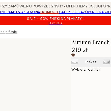
Y ZAMÓWIENIU POWYŻEJ 249 zł • OFERUJEMY USŁUGI OPR
TNIE
RAMKI & AKCESORIA
PROMOCJE
GALERIE OBRAZÓW
INSPIRACJE
SALE - 50% ZNIŻKI NA PLAKATY*
0 m
0 s
Ważny
do:
na płótnie
2026-
08-
Autumn Branch 
09
219 zł
Plakat
Wybierz rozmiar