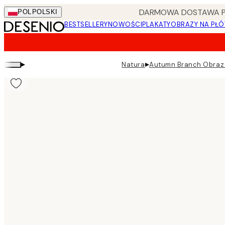
Skip
DARMOWA DOSTAWA PRZ
POL
POLSKI
to
BESTSELLERY
NOWOŚCI
PLAKATY
OBRAZY NA PŁÓ
main
content.
▸
▸
Natura
Autumn Branch Obraz 