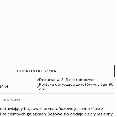
419 zł
799 zł
2299 zł
Brak ramki
DODAJ DO KOSZYKA
Dostawa w 2-5 dni roboczych
Polityka dotycząca zwrotów w ciągu 90
49 zł
dni
 na płótnie
dstawiający brązowe i pomarańczowe jesienne liście z
 na ciemnych gałązkach. Beżowe tło dodaje ciepły, jesienny