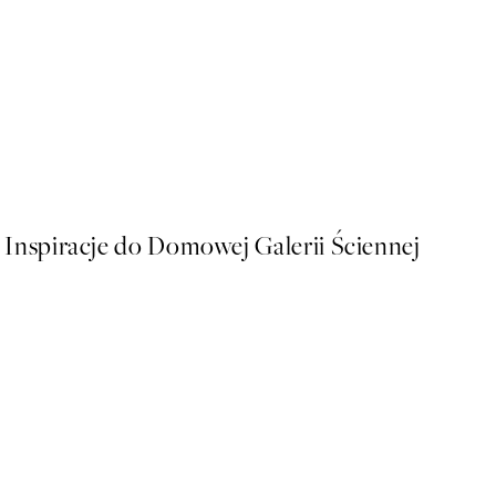
50%*
Sophisticated Dog Plakat
Od 26,98 zł
53,95 zł
Inspiracje do Domowej Galerii Ściennej