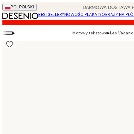
Skip
DARMOWA DOSTAWA PRZ
POL
POLSKI
to
BESTSELLERY
NOWOŚCI
PLAKATY
OBRAZY NA PŁÓ
main
content.
▸
▸
Motywy tekstowe
Les Vacance