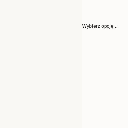
Wybierz opcję...
30x40 cm
50x70 cm