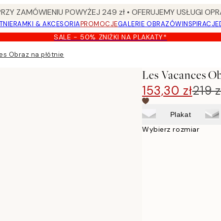
Y ZAMÓWIENIU POWYŻEJ 249 zł • OFERUJEMY USŁUGI OPR
TNIE
RAMKI & AKCESORIA
PROMOCJE
GALERIE OBRAZÓW
INSPIRACJE
SALE - 50% ZNIŻKI NA PLAKATY*
s Obraz na płótnie
Les Vacances Ob
153,30 zł
219 z
Plakat
Wybierz rozmiar