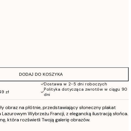
419 zł
Brak ramki
DODAJ DO KOSZYKA
Dostawa w 2-5 dni roboczych
Polityka dotycząca zwrotów w ciągu 90
49 zł
dni
ły obraz na płótnie, przedstawiający słoneczny plakat
a Lazurowym Wybrzeżu Francji, z elegancką ilustracją słońca.
nę, która rozświetli Twoją galerię obrazów.