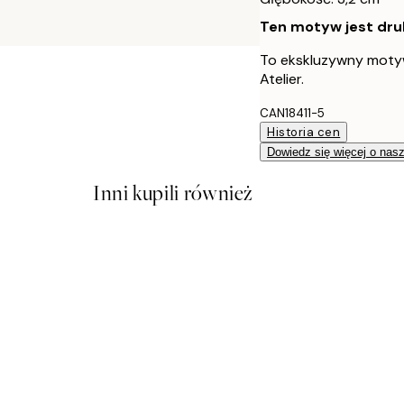
Ten motyw jest druk
To ekskluzywny moty
Atelier.
CAN18411-5
Historia cen
Dowiedz się więcej o nas
Inni kupili również