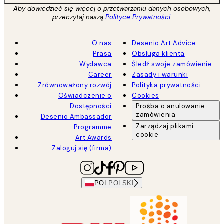
Aby dowiedzieć się więcej o przetwarzaniu danych osobowych,
przeczytaj naszą
Polityce Prywatności
.
O nas
Desenio Art Advice
Prasa
Obsługa klienta
Wydawca
Śledź swoje zamówienie
Career
Zasady i warunki
Zrównoważony rozwój
Polityka prywatności
Oświadczenie o
Cookies
Dostępności
Prośba o anulowanie
zamówienia
Desenio Ambassador
Zarządzaj plikami
Programme
cookie
Art Awards
Zaloguj się (firma)
POL
POLSKI