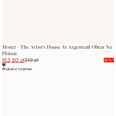
Monet - The Artist’s House At Argenteuil Obraz Na
Płótnie
153,30 zł
219 zł
30%*
Wybierz rozmiar