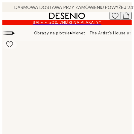
Skip
to
main
SALE - 50% ZNIŻKI NA PLAKATY*
content.
▸
▸
Obrazy na płótnie
Monet - The Artist’s House at 
Product
images