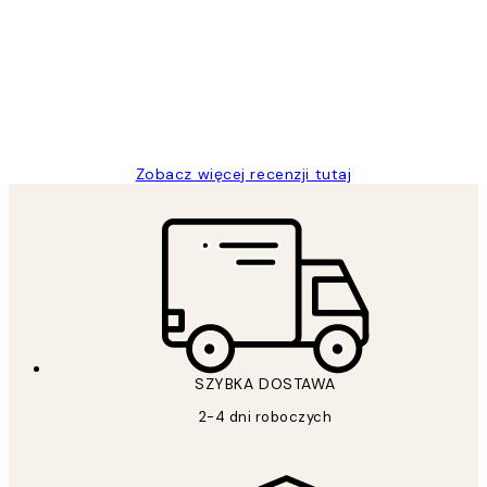
klientów
Excellent quality at a nice price
20 kwi
Magdalena B
Zobacz więcej recenzji tutaj
SZYBKA DOSTAWA
2-4 dni roboczych