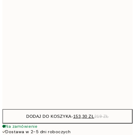
50x70 cm
41
Brak ramki
DODAJ DO KOSZYKA
-
153,30 ZŁ
219 ZŁ
Na zamówienie
Dostawa w 2-5 dni roboczych