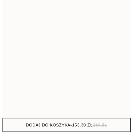
293,3
50x70 cm
41
Brak ramki
DODAJ DO KOSZYKA
-
153,30 ZŁ
219 ZŁ