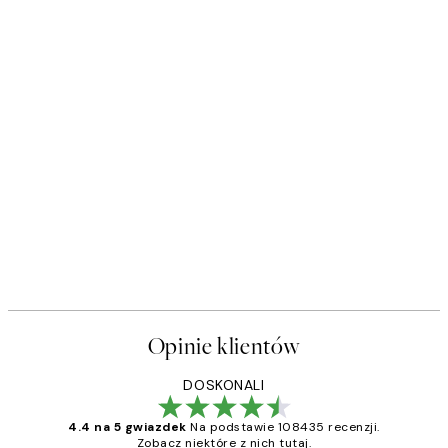
50%*
s Plakat
Polka Dotted Dream Plakat
Od 48,50 zł
97 zł
Opinie klientów
DOSKONALI
4.4 na 5 gwiazdek
Na podstawie 108435 recenzji.
Zobacz niektóre z nich tutaj.