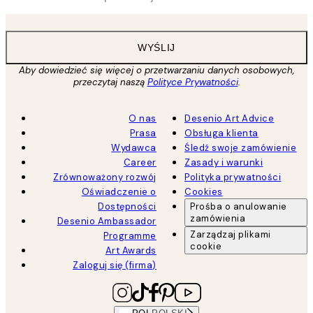
WYŚLIJ
Aby dowiedzieć się więcej o przetwarzaniu danych osobowych,
przeczytaj naszą
Polityce Prywatności
.
O nas
Desenio Art Advice
Prasa
Obsługa klienta
Wydawca
Śledź swoje zamówienie
Career
Zasady i warunki
Zrównoważony rozwój
Polityka prywatności
Oświadczenie o
Cookies
Dostępności
Prośba o anulowanie
zamówienia
Desenio Ambassador
Zarządzaj plikami
Programme
cookie
Art Awards
Zaloguj się (firma)