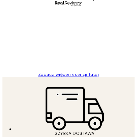
Zweryfikowany kupujący
Opinie
klientów
Excellent quality at a nice price
20 kwi
Magdalena B
Zobacz więcej recenzji tutaj
SZYBKA DOSTAWA