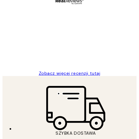
Zweryfikowany kupujący
Opinie
klientów
Excellent quality at a nice price
20 kwi
Magdalena B
Zobacz więcej recenzji tutaj
SZYBKA DOSTAWA