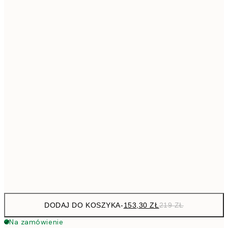
293,3
50x70 cm
41
Brak ramki
DODAJ DO KOSZYKA
-
153,30 ZŁ
219 ZŁ
Na zamówienie