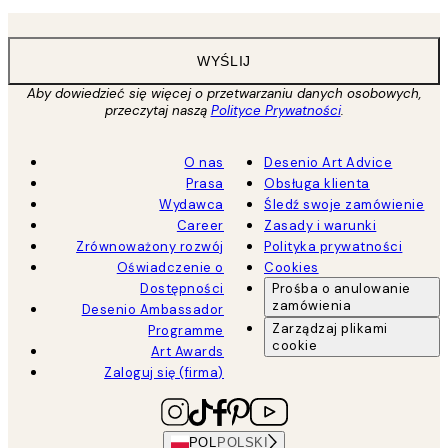
WYŚLIJ
Aby dowiedzieć się więcej o przetwarzaniu danych osobowych,
przeczytaj naszą
Polityce Prywatności
.
O nas
Desenio Art Advice
Prasa
Obsługa klienta
Wydawca
Śledź swoje zamówienie
Career
Zasady i warunki
Zrównoważony rozwój
Polityka prywatności
Oświadczenie o
Cookies
Dostępności
Prośba o anulowanie
zamówienia
Desenio Ambassador
Zarządzaj plikami
Programme
cookie
Art Awards
Zaloguj się (firma)
POL
POLSKI