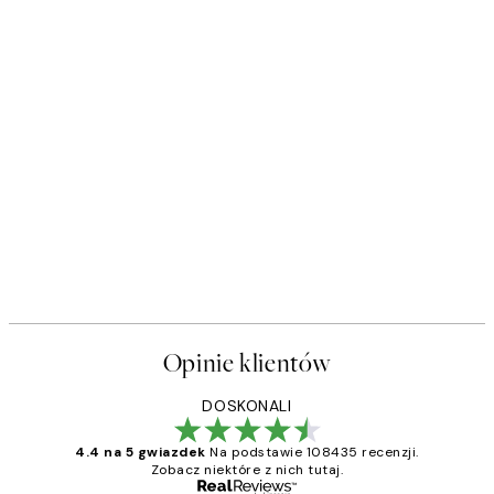
50%*
t
Soft Couple Plakat
Od 32,23 zł
64,45 zł
Opinie klientów
DOSKONALI
4.4 na 5 gwiazdek
Na podstawie 108435 recenzji.
Zobacz niektóre z nich tutaj.