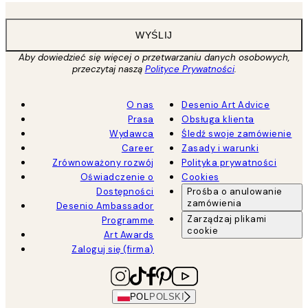
WYŚLIJ
Aby dowiedzieć się więcej o przetwarzaniu danych osobowych,
przeczytaj naszą
Polityce Prywatności
.
O nas
Desenio Art Advice
Prasa
Obsługa klienta
Wydawca
Śledź swoje zamówienie
Career
Zasady i warunki
Zrównoważony rozwój
Polityka prywatności
Oświadczenie o
Cookies
Dostępności
Prośba o anulowanie
zamówienia
Desenio Ambassador
Zarządzaj plikami
Programme
cookie
Art Awards
Zaloguj się (firma)
POL
POLSKI