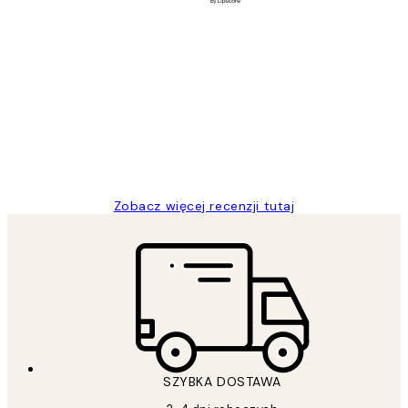
Zweryfikowany kupujący
Opinie
klientów
Excellent quality at a nice price
20 kwi
Magdalena B
Zobacz więcej recenzji tutaj
SZYBKA DOSTAWA