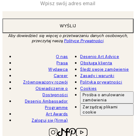
WYŚLIJ
Aby dowiedzieć się więcej o przetwarzaniu danych osobowych,
przeczytaj naszą
Polityce Prywatności
.
O nas
Desenio Art Advice
Prasa
Obsługa klienta
Wydawca
Śledź swoje zamówienie
Career
Zasady i warunki
Zrównoważony rozwój
Polityka prywatności
Oświadczenie o
Cookies
Dostępności
Prośba o anulowanie
zamówienia
Desenio Ambassador
Zarządzaj plikami
Programme
cookie
Art Awards
Zaloguj się (firma)