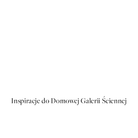
50%*
 Plakat
Tropical Tiger Plakat
Od 48,50 zł
97 zł
Inspiracje do Domowej Galerii Ściennej