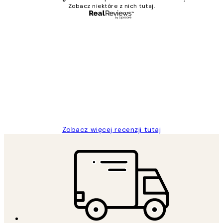
Zobacz niektóre z nich tutaj.
Zweryfikowany kupujący
Opinie
klientów
Excellent quality at a nice price
20 kwi
Magdalena B
Zobacz więcej recenzji tutaj