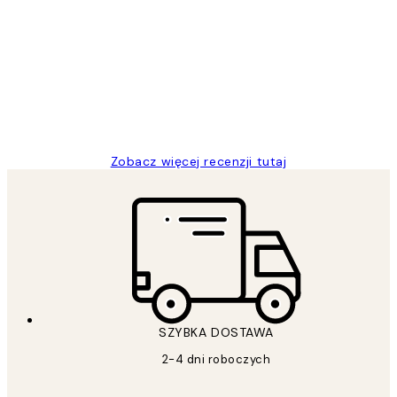
Opinie
klientów
Excellent quality at a nice price
20 kwi
Magdalena B
Zobacz więcej recenzji tutaj
SZYBKA DOSTAWA
2-4 dni roboczych