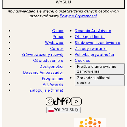
WYŚLIJ
Aby dowiedzieć się więcej o przetwarzaniu danych osobowych,
przeczytaj naszą
Polityce Prywatności
.
O nas
Desenio Art Advice
Prasa
Obsługa klienta
Wydawca
Śledź swoje zamówienie
Career
Zasady i warunki
Zrównoważony rozwój
Polityka prywatności
Oświadczenie o
Cookies
Dostępności
Prośba o anulowanie
zamówienia
Desenio Ambassador
Zarządzaj plikami
Programme
cookie
Art Awards
Zaloguj się (firma)
POL
POLSKI