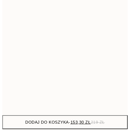
293,3
50x70 cm
41
Brak ramki
DODAJ DO KOSZYKA
-
153,30 ZŁ
219 ZŁ