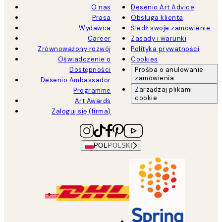
O nas
Desenio Art Advice
Prasa
Obsługa klienta
Wydawca
Śledź swoje zamówienie
Career
Zasady i warunki
Zrównoważony rozwój
Polityka prywatności
Oświadczenie o
Cookies
Dostępności
Prośba o anulowanie
zamówienia
Desenio Ambassador
Zarządzaj plikami
Programme
cookie
Art Awards
Zaloguj się (firma)
POL
POLSKI