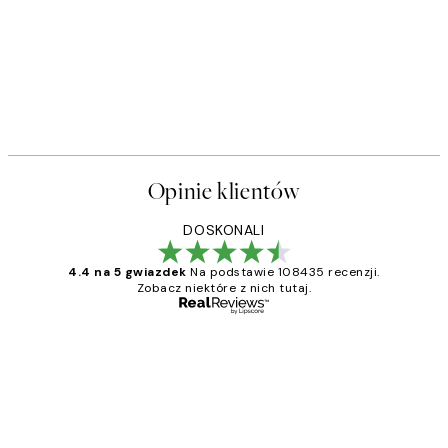
50%*
s Plakat
Sophisticated Dog Plakat
Od 26,98 zł
53,95 zł
Opinie klientów
DOSKONALI
4.4 na 5 gwiazdek
Na podstawie 108435 recenzji.
Zobacz niektóre z nich tutaj.
Zweryfikowany kupujący
Opinie
klientów
Excellent quality at a nice price