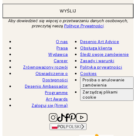
WYŚLIJ
Aby dowiedzieć się więcej o przetwarzaniu danych osobowych,
przeczytaj naszą
Polityce Prywatności
.
O nas
Desenio Art Advice
Prasa
Obsługa klienta
Wydawca
Śledź swoje zamówienie
Career
Zasady i warunki
Zrównoważony rozwój
Polityka prywatności
Oświadczenie o
Cookies
Dostępności
Prośba o anulowanie
zamówienia
Desenio Ambassador
Zarządzaj plikami
Programme
cookie
Art Awards
Zaloguj się (firma)
POL
POLSKI