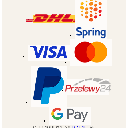
COPYRIGHT ©
2026
,
DESENIO
AB