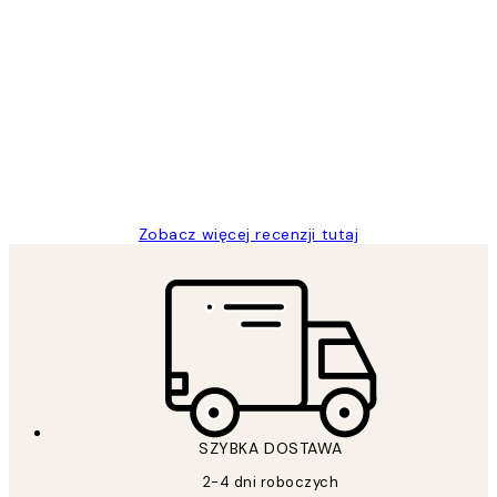
Zweryfikowany kupujący
Opinie
klientów
Excellent quality at a nice price
20 kwi
Magdalena B
Zobacz więcej recenzji tutaj
SZYBKA DOSTAWA
2-4 dni roboczych