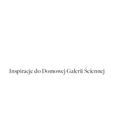
50%*
Traces of Light No2 Plakat
Od 32,23 zł
64,45 zł
Inspiracje do Domowej Galerii Ściennej