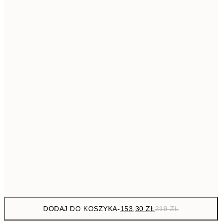
293,3
50x70 cm
41
Brak ramki
DODAJ DO KOSZYKA
-
153,30 ZŁ
219 ZŁ