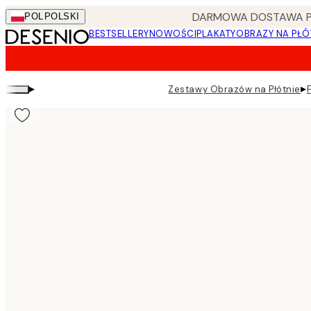
Skip
DARMOWA DOSTAWA PRZ
POL
POLSKI
to
BESTSELLERY
NOWOŚCI
PLAKATY
OBRAZY NA PŁÓ
main
content.
▸
▸
Zestawy Obrazów na Płótnie