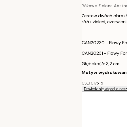
Różowe Zielone Abstra
70x100 cm
Zestaw dwóch obrazów
100x140 cm
różu, zieleni, czerwieni 
30x40 cm - Cz
CAN20230 - Flowy For
50x70 cm - Cz
CAN20231 - Flowy For
70x100 cm - C
Głębokość: 3,2 cm
Motyw wydrukowany j
100x140 cm -
CSET0175-5
30x40 cm - R
Dowiedz się więcej o nas
50x70 cm - R
70x100 cm - 