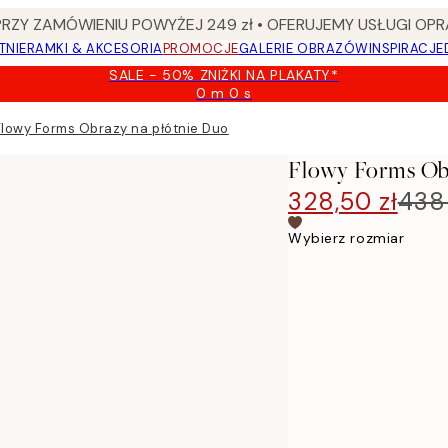
Y ZAMÓWIENIU POWYŻEJ 249 zł • OFERUJEMY USŁUGI OPR
TNIE
RAMKI & AKCESORIA
PROMOCJE
GALERIE OBRAZÓW
INSPIRACJE
SALE - 50% ZNIŻKI NA PLAKATY*
0 m
0 s
Ważny
do:
Flowy Forms Obrazy na płótnie Duo
2026-
08-
Flowy Forms Ob
09
328,50 zł
438 
Wybierz rozmiar