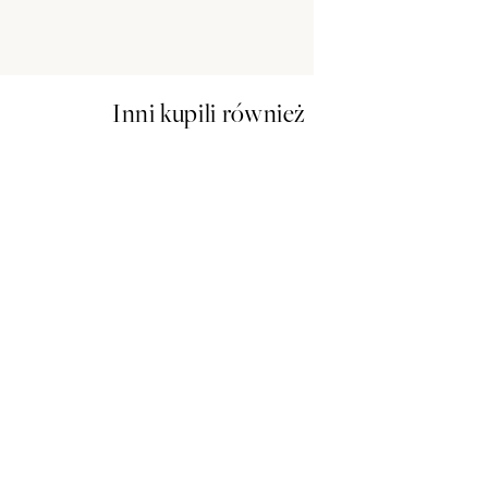
100x140 cm -
Inni kupili również