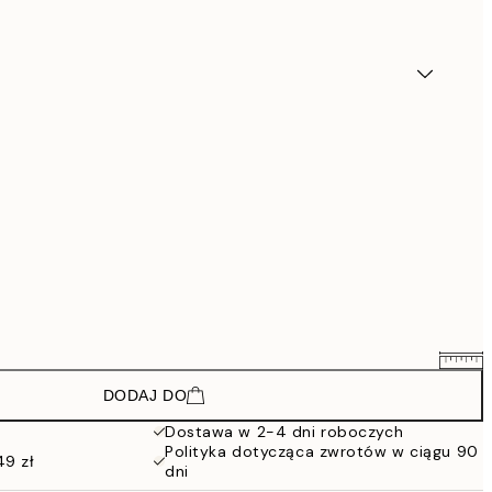
DODAJ DO
328,50 zł
438 zł
Dostawa w 2-4 dni roboczych
Polityka dotycząca zwrotów w ciągu 90
628,50 zł
49 zł
dni
838 zł