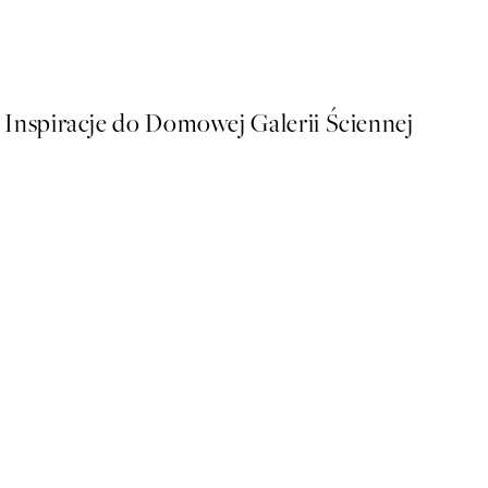
Trace of Light Zestaw Plak
Od 64,74 zł
107,90 zł
Inspiracje do Domowej Galerii Ściennej