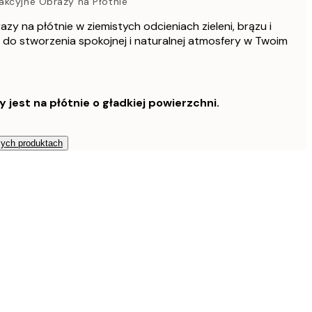
akcyjne Obrazy na Płótnie
2397 zł
zy na płótnie w ziemistych odcieniach zieleni, brązu i
875,25 zł
arna ramka
 do stworzenia spokojnej i naturalnej atmosfery w Twoim
1167 zł
1325,25 zł
arna ramka
1767 zł
2585,25 zł
est na płótnie o gładkiej powierzchni.
zarna ramka
3447 zł
920,25 zł
amka dębowa
zych produktach
1227 zł
1415,25 zł
amka dębowa
1887 zł
2720,25 zł
Ramka dębowa
3627 zł