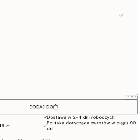
DODAJ DO
492,75 zł
657 zł
Dostawa w 2-4 dni roboczych
Polityka dotycząca zwrotów w ciągu 90
942,75 zł
49 zł
dni
1257 zł
1797,75 zł