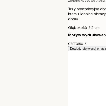
Zielono-beżowe Abstr
70x100 cm
Trzy abstrakcyjne obra
30x40 cm - Cz
kremu. Idealne obrazy
domu.
50x70 cm - Cz
Głębokość: 3,2 cm
Motyw wydrukowany j
70x100 cm - C
CSET0156-5
30x40 cm - R
Dowiedz się więcej o nas
50x70 cm - R
70x100 cm - 