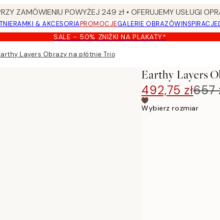
Y ZAMÓWIENIU POWYŻEJ 249 zł • OFERUJEMY USŁUGI OPR
TNIE
RAMKI & AKCESORIA
PROMOCJE
GALERIE OBRAZÓW
INSPIRACJE
SALE - 50% ZNIŻKI NA PLAKATY*
Earthy Layers Obrazy na płótnie Trio
Earthy Layers O
492,75 zł
657 
Wybierz rozmiar