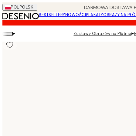
Skip
DARMOWA DOSTAWA PRZ
POL
POLSKI
to
BESTSELLERY
NOWOŚCI
PLAKATY
OBRAZY NA PŁÓ
main
content.
▸
▸
Zestawy Obrazów na Płótnie