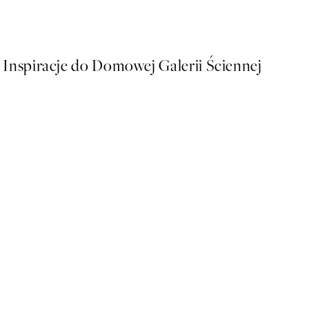
Od 32,23 zł
64,45 zł
Inspiracje do Domowej Galerii Ściennej